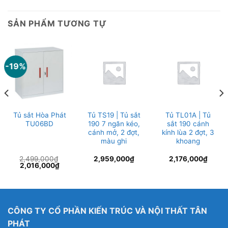
SẢN PHẨM TƯƠNG TỰ
-19%
Tủ sắt Hòa Phát
Tủ TS19 | Tủ sắt
Tủ TL01A | Tủ
TU06BD
190 7 ngăn kéo,
sắt 190 cánh
cánh mở, 2 đợt,
kính lùa 2 đợt, 3
màu ghi
khoang
2,499,000
₫
2,959,000
₫
2,176,000
₫
Giá
Giá
2,016,000
₫
gốc
hiện
là:
tại
2,499,000₫.
là:
2,016,000₫.
CÔNG TY CỔ PHẦN KIẾN TRÚC VÀ NỘI THẤT TÂN
PHÁT