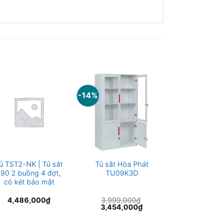
-14%
ủ TST2-NK | Tủ sắt
Tủ sắt Hòa Phát
Tủ TL03 | T
190 2 buồng 4 đợt,
TU09K3D
cánh lùa 2 
có két bảo mật
đợt màu
4,486,000
₫
3,999,000
₫
3,560,
Giá
Giá
3,454,000
₫
gốc
hiện
là:
tại