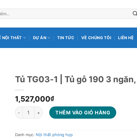
Ế NỘI THẤT
DỰ ÁN
TIN TỨC
VỀ CHÚNG TÔI
LIÊN HỆ
Tủ TG03-1 | Tủ gỗ 190 3 ngăn,
1,527,000
₫
Tủ TG03-1 | Tủ gỗ 190 3 ngăn, 2 đợt cánh lửng số lượng
THÊM VÀO GIỎ HÀNG
Danh mục:
Nội thất phòng họp