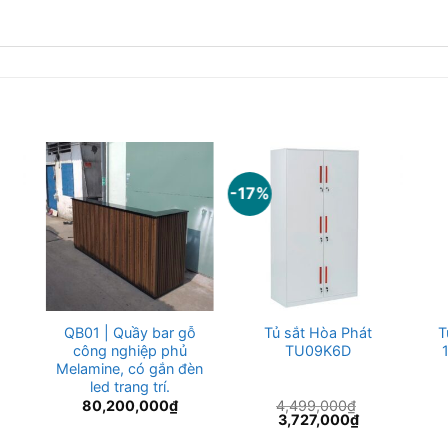
-17%
QB01 | Quầy bar gỗ
Tủ sắt Hòa Phát
T
công nghiệp phủ
TU09K6D
Melamine, có gắn đèn
led trang trí.
80,200,000
₫
4,499,000
₫
á
Giá
Giá
3,727,000
₫
ện
gốc
hiện
là:
tại