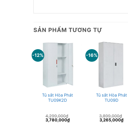
SẢN PHẨM TƯƠNG TỰ
-12%
-16%
t Hòa Phát
Tủ sắt Hòa Phát
Tủ sắt Hòa Phát
U06BD
TU09K2D
TU09D
99,000
₫
4,299,000
₫
3,899,000
₫
Giá
Giá
Giá
Giá
Gi
16,000
₫
3,780,000
₫
3,265,000
₫
hiện
gốc
hiện
gốc
hi
tại
là:
tại
là:
tại