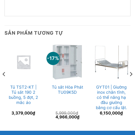
SẢN PHẨM TƯƠNG TỰ
-17%
Tủ TST2-KT |
Tủ sắt Hòa Phát
GYT01 | Giường
Tủ sắt 190 2
TU09K5D
inox chân tĩnh,
buồng, 5 đợt, 2
có thể nâng hạ
mắc áo
đầu giường
bằng cơ cấu lật.
3,379,000
₫
5,999,000
₫
6,150,000
₫
Giá
Giá
4,966,000
₫
gốc
hiện
là:
tại
5,999,000₫.
là:
0,000₫.
4,966,000₫.