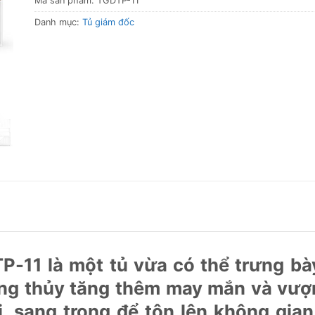
Mã sản phẩm:
TGDTP-11
Danh mục:
Tủ giám đốc
11 là một tủ vừa có thể trưng bày v
ng thủy tăng thêm may mắn và vượn
ại, sang trọng để tôn lên không gi