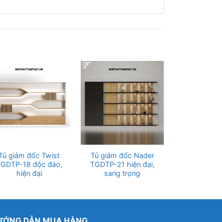
Tủ giám đốc Twist
Tủ giám đốc Nader
Tủ giám đố
GDTP-18 độc đáo,
TGDTP-21 hiện đại,
TGDTP-19 đ
hiện đại
sang trọng
lạ m
ƯỚNG DẪN MUA HÀNG