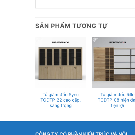
SẢN PHẨM TƯƠNG TỰ
 đốc Nade V6
Tủ giám đốc Sync
Tủ giám đốc Rille
07 tinh tế,
TGDTP-22 cao cấp,
TGDTP-08 hiện đạ
ện đại
sang trọng
tiện lợi
CÔNG TY CỔ PHẦN KIẾN TRÚC VÀ NỘI