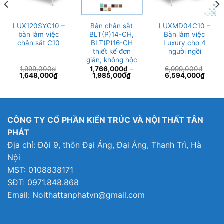
LUX120SYC10 –
Bàn chân sắt
LUXMD04C10 –
bàn làm việc
BLT(P)14-CH,
Bàn làm việc
chân sắt C10
BLT(P)16-CH
Luxury cho 4
thiết kế đơn
người ngồi
giản, không hộc
1,999,000
₫
1,766,000
₫
–
6,999,000
₫
Giá
Giá
Giá
Giá
1,648,000
₫
1,985,000
₫
6,594,000
₫
n
gốc
hiện
gốc
hiện
là:
tại
là:
tại
1,999,000₫.
là:
6,999,000₫.
là:
608,000₫.
1,648,000₫.
6,594
CÔNG TY CỔ PHẦN KIẾN TRÚC VÀ NỘI THẤT TÂN
PHÁT
Địa chỉ: Đội 9, thôn Đại Áng, Đại Áng, Thanh Trì, Hà
Nội
MST: 0108838171
SĐT: 0971.848.868
Email: Noithattanphatvn@gmail.com