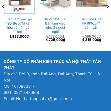
Bàn làm việc gỗ
UNMD05CS3 –
Bàn Hòa Phát
190 BG07M kèm
Bàn làm việc
HR160C2Y1(
hộc liền 4 ngăn
cho 3 người
yếm sắt)
kéo
ngồi
1,823,000
₫
5,199,000
₫
4,599,000
₫
Giá
Giá
Giá
Giá
4,725,000
₫
4,315,000
₫
gốc
hiện
gốc
hiện
là:
tại
là:
tại
5,199,000₫.
là:
4,599,000₫.
là:
4,725,000₫.
4,315
CÔNG TY CỔ PHẦN KIẾN TRÚC VÀ NỘI THẤT TÂN
PHÁT
Địa chỉ: Đội 9, thôn Đại Áng, Đại Áng, Thanh Trì, Hà
Nội
MST: 0108838171
SĐT: 0971.848.868
Email: Noithattanphatvn@gmail.com