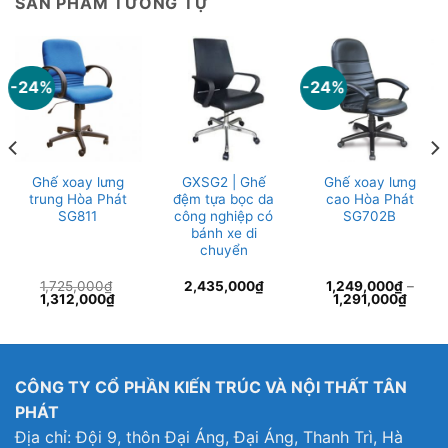
SẢN PHẨM TƯƠNG TỰ
-24%
-24%
Ghế xoay lưng
GXSG2 | Ghế
Ghế xoay lưng
trung Hòa Phát
đệm tựa bọc da
cao Hòa Phát
SG811
công nghiệp có
SG702B
bánh xe di
chuyển
1,725,000
₫
2,435,000
₫
1,249,000
₫
–
Giá
Giá
1,312,000
₫
1,291,000
₫
gốc
hiện
là:
tại
1,725,000₫.
là:
5,000₫.
1,312,000₫.
CÔNG TY CỔ PHẦN KIẾN TRÚC VÀ NỘI THẤT TÂN
PHÁT
Địa chỉ: Đội 9, thôn Đại Áng, Đại Áng, Thanh Trì, Hà