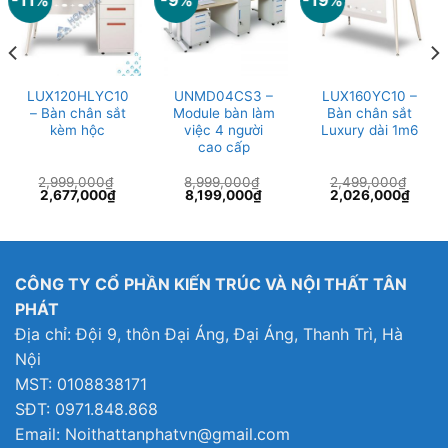
-11%
-9%
-19%
LUX120HLYC10
UNMD04CS3 –
LUX160YC10 –
– Bàn chân sắt
Module bàn làm
Bàn chân sắt
kèm hộc
việc 4 người
Luxury dài 1m6
cao cấp
2,999,000
₫
8,999,000
₫
2,499,000
₫
Giá
Giá
Giá
Giá
Giá
Giá
2,677,000
₫
8,199,000
₫
2,026,000
₫
gốc
hiện
gốc
hiện
gốc
hiện
là:
tại
là:
tại
là:
tại
2,999,000₫.
là:
8,999,000₫.
là:
2,499,000₫.
là:
2,677,000₫.
8,199,000₫.
2,026
CÔNG TY CỔ PHẦN KIẾN TRÚC VÀ NỘI THẤT TÂN
PHÁT
Địa chỉ: Đội 9, thôn Đại Áng, Đại Áng, Thanh Trì, Hà
Nội
MST: 0108838171
SĐT: 0971.848.868
Email: Noithattanphatvn@gmail.com