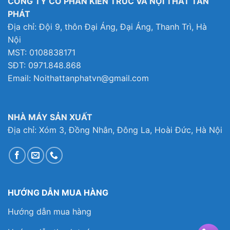
CÔNG TY CỔ PHẦN KIẾN TRÚC VÀ NỘI THẤT TÂN
PHÁT
Địa chỉ: Đội 9, thôn Đại Áng, Đại Áng, Thanh Trì, Hà
Nội
MST: 0108838171
SĐT: 0971.848.868
Email: Noithattanphatvn@gmail.com
NHÀ MÁY SẢN XUẤT
Địa chỉ: Xóm 3, Đồng Nhân, Đông La, Hoài Đức, Hà Nội
HƯỚNG DẪN MUA HÀNG
Hướng dẫn mua hàng