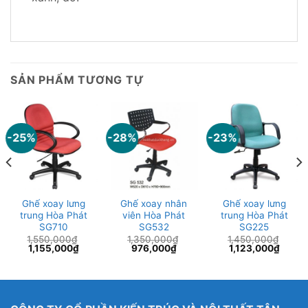
SẢN PHẨM TƯƠNG TỰ
-25%
-28%
-23%
Ghế xoay lưng
Ghế xoay nhân
Ghế xoay lưng
trung Hòa Phát
viên Hòa Phát
trung Hòa Phát
SG710
SG532
SG225
1,550,000
₫
1,350,000
₫
1,450,000
₫
Giá
Giá
Giá
Giá
Giá
Giá
1,155,000
₫
976,000
₫
1,123,000
₫
gốc
hiện
gốc
hiện
gốc
hiện
là:
tại
là:
tại
là:
tại
1,550,000₫.
là:
1,350,000₫.
là:
1,450,000₫.
là:
000₫.
1,155,000₫.
976,000₫.
1,123,