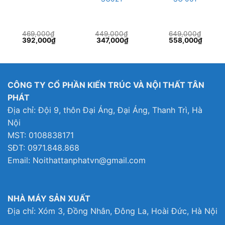
469,000
₫
449,000
₫
649,000
₫
Giá
Giá
Giá
Giá
Giá
Giá
392,000
₫
347,000
₫
558,000
₫
gốc
hiện
gốc
hiện
gốc
hiện
là:
tại
là:
tại
là:
tại
469,000₫.
là:
449,000₫.
là:
649,000₫.
là:
000₫.
392,000₫.
347,000₫.
558,00
CÔNG TY CỔ PHẦN KIẾN TRÚC VÀ NỘI THẤT TÂN
PHÁT
Địa chỉ: Đội 9, thôn Đại Áng, Đại Áng, Thanh Trì, Hà
Nội
MST: 0108838171
SĐT: 0971.848.868
Email: Noithattanphatvn@gmail.com
NHÀ MÁY SẢN XUẤT
Địa chỉ: Xóm 3, Đồng Nhân, Đông La, Hoài Đức, Hà Nội