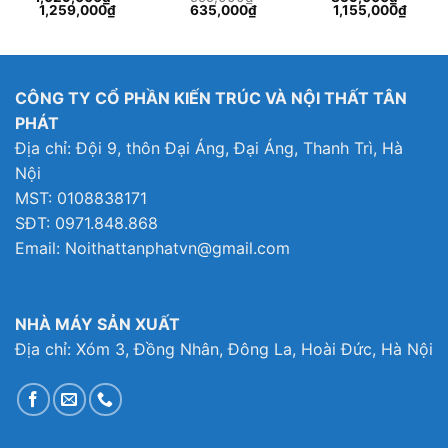
Giá
Giá
1,259,000
₫
635,000
₫
1,155,000
₫
gốc
hiện
là:
tại
999,000₫.
là:
635,000₫.
CÔNG TY CỔ PHẦN KIẾN TRÚC VÀ NỘI THẤT TÂN
PHÁT
Địa chỉ: Đội 9, thôn Đại Áng, Đại Áng, Thanh Trì, Hà
Nội
MST: 0108838171
SĐT: 0971.848.868
Email: Noithattanphatvn@gmail.com
NHÀ MÁY SẢN XUẤT
Địa chỉ: Xóm 3, Đồng Nhân, Đông La, Hoài Đức, Hà Nội