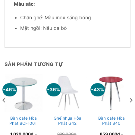
Màu sắc:
Chân ghế: Màu inox sáng bóng.
Mặt ngồi: Nâu da bò
SẢN PHẨM TƯƠNG TỰ
-46%
-36%
-43%
Bàn cafe Hòa
Ghế nhựa Hòa
Bàn cafe Hòa
Phát BCF106T
Phát G42
Phát B40
1,029,000
₫
–
999,000
₫
859,000
₫
–