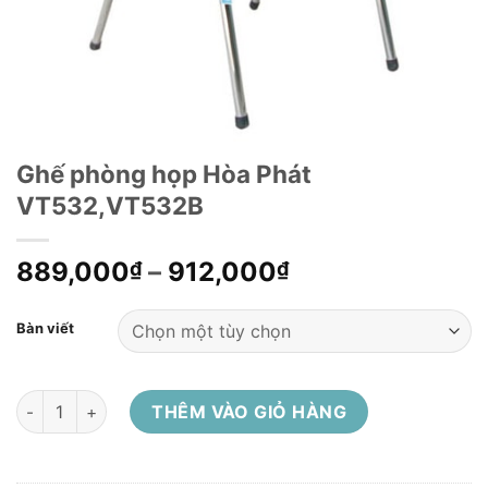
Ghế phòng họp Hòa Phát
VT532,VT532B
889,000
–
912,000
₫
₫
Bàn viết
Ghế phòng họp Hòa Phát VT532,VT532B số lượng
THÊM VÀO GIỎ HÀNG