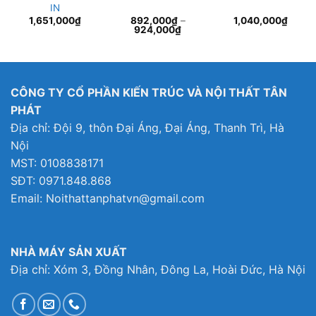
IN
1,651,000
₫
892,000
₫
–
1,040,000
₫
924,000
₫
CÔNG TY CỔ PHẦN KIẾN TRÚC VÀ NỘI THẤT TÂN
PHÁT
Địa chỉ: Đội 9, thôn Đại Áng, Đại Áng, Thanh Trì, Hà
Nội
MST: 0108838171
SĐT: 0971.848.868
Email: Noithattanphatvn@gmail.com
NHÀ MÁY SẢN XUẤT
Địa chỉ: Xóm 3, Đồng Nhân, Đông La, Hoài Đức, Hà Nội