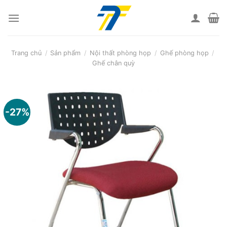
Skip
to
content
Trang chủ
/
Sản phẩm
/
Nội thất phòng họp
/
Ghế phòng họp
/
Ghế chân quỳ
-27%