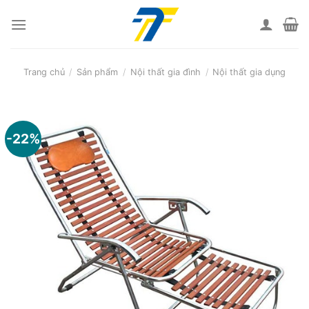
Skip
to
content
Trang chủ
/
Sản phẩm
/
Nội thất gia đình
/
Nội thất gia dụng
-22%