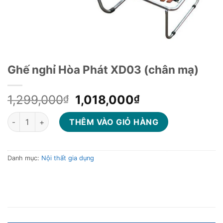
Ghế nghỉ Hòa Phát XD03 (chân mạ)
Giá
Giá
1,299,000
1,018,000
₫
₫
gốc
hiện
Ghế nghỉ Hòa Phát XD03 (chân mạ) số lượng
là:
tại
THÊM VÀO GIỎ HÀNG
1,299,000₫.
là:
1,018,000₫.
Danh mục:
Nội thất gia dụng