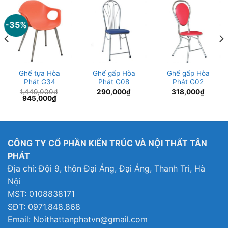
-35%
Ghế tựa Hòa
Ghế gấp Hòa
Ghế gấp Hòa
Phát G34
Phát G08
Phát G02
1,449,000
₫
290,000
₫
318,000
₫
Giá
Giá
945,000
₫
gốc
hiện
là:
tại
1,449,000₫.
là:
945,000₫.
CÔNG TY CỔ PHẦN KIẾN TRÚC VÀ NỘI THẤT TÂN
PHÁT
Địa chỉ: Đội 9, thôn Đại Áng, Đại Áng, Thanh Trì, Hà
Nội
MST: 0108838171
SĐT: 0971.848.868
Email: Noithattanphatvn@gmail.com