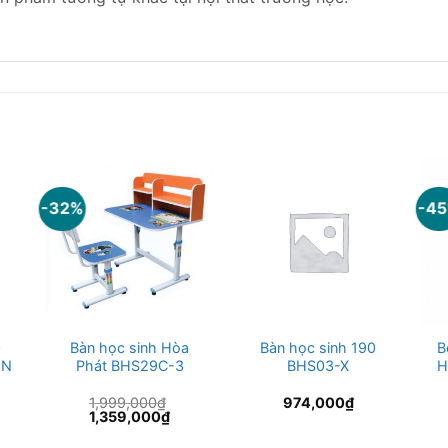
-32%
-4
0
Bàn học sinh Hòa
Bàn học sinh 190
B
-N
Phát BHS29C-3
BHS03-X
H
1,999,000
₫
974,000
₫
Giá
Giá
1,359,000
₫
gốc
hiện
là:
tại