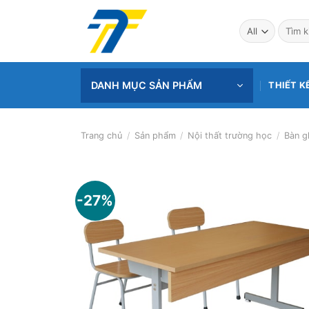
Skip
to
Tìm
kiếm:
content
DANH MỤC SẢN PHẨM
THIẾT K
Trang chủ
/
Sản phẩm
/
Nội thất trường học
/
Bàn g
-27%