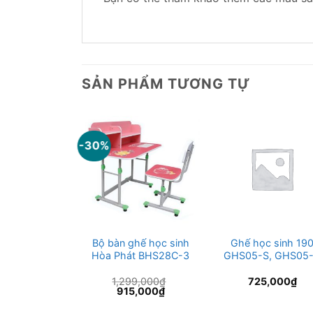
SẢN PHẨM TƯƠNG TỰ
-30%
c sinh Hòa
Bộ bàn ghế học sinh
Ghế học sinh 19
t BHS302
Hòa Phát BHS28C-3
GHS05-S, GHS05
99,000
₫
1,299,000
₫
725,000
₫
Giá
Giá
Giá
99,000
₫
915,000
₫
hiện
gốc
hiện
tại
là:
tại