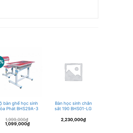
5%
-29%
ộ bàn ghế học sinh
Bàn học sinh chân
Bộ bàn ghế 
òa Phát BHS29A-3
sắt 190 BHS01-LG
BHS20-4 H
mặt gỗ tự
1,999,000
₫
2,230,000
₫
2,499,
Giá
Giá
Giá
1,099,000
₫
1,785,
gốc
hiện
gốc
là:
tại
là: