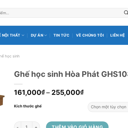
Ế NỘI THẤT
DỰ ÁN
TIN TỨC
VỀ CHÚNG TÔI
LIÊN HỆ
hế học sinh
Ghế học sinh Hòa Phát GHS1
161,000
–
255,000
₫
₫
Kích thước ghế
Ghế học sinh Hòa Phát GHS108 số lượng
THÊM VÀO GIỎ HÀNG