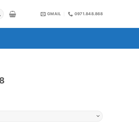
GMAIL
0971.848.868
08