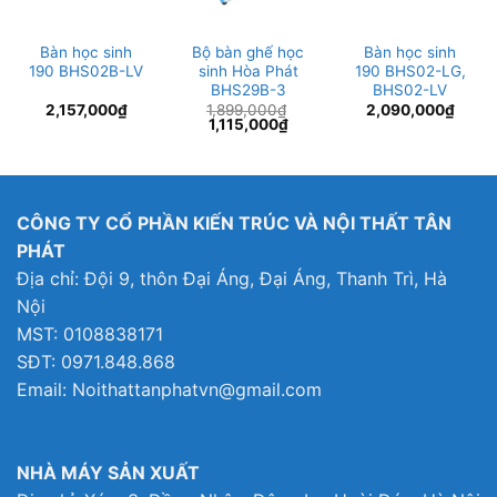
Bàn học sinh
Bộ bàn ghế học
Bàn học sinh
190 BHS02B-LV
sinh Hòa Phát
190 BHS02-LG,
BHS29B-3
BHS02-LV
2,157,000
₫
1,899,000
₫
2,090,000
₫
Giá
Giá
1,115,000
₫
gốc
hiện
là:
tại
1,899,000₫.
là:
1,115,000₫.
CÔNG TY CỔ PHẦN KIẾN TRÚC VÀ NỘI THẤT TÂN
PHÁT
Địa chỉ: Đội 9, thôn Đại Áng, Đại Áng, Thanh Trì, Hà
Nội
MST: 0108838171
SĐT: 0971.848.868
Email: Noithattanphatvn@gmail.com
NHÀ MÁY SẢN XUẤT