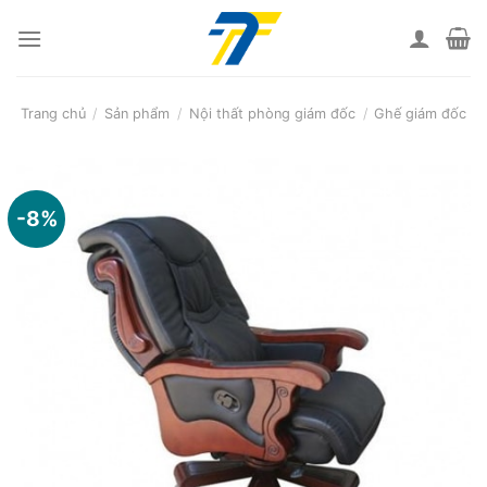
Skip
to
content
Trang chủ
/
Sản phẩm
/
Nội thất phòng giám đốc
/
Ghế giám đốc
-8%