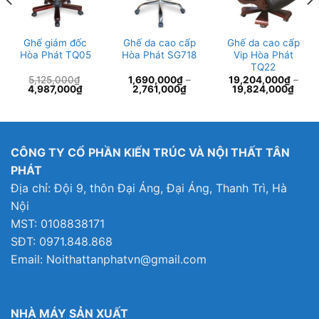
Ghế giám đốc
Ghế da cao cấp
Ghế da cao cấp
Hòa Phát TQ05
Hòa Phát SG718
Vip Hòa Phát
TQ22
5,125,000
₫
1,690,000
₫
–
19,204,000
₫
–
Giá
Giá
4,987,000
₫
2,761,000
₫
19,824,000
₫
gốc
hiện
là:
tại
5,125,000₫.
là:
7,000₫.
4,987,000₫.
CÔNG TY CỔ PHẦN KIẾN TRÚC VÀ NỘI THẤT TÂN
PHÁT
Địa chỉ: Đội 9, thôn Đại Áng, Đại Áng, Thanh Trì, Hà
Nội
MST: 0108838171
SĐT: 0971.848.868
Email: Noithattanphatvn@gmail.com
NHÀ MÁY SẢN XUẤT