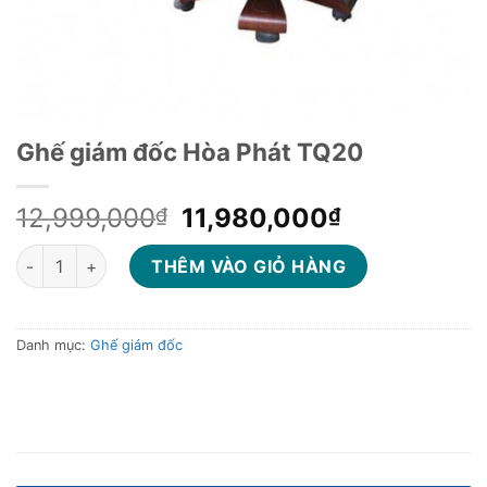
Ghế giám đốc Hòa Phát TQ20
Giá
Giá
12,999,000
11,980,000
₫
₫
gốc
hiện
Ghế giám đốc Hòa Phát TQ20 số lượng
là:
tại
THÊM VÀO GIỎ HÀNG
12,999,000₫.
là:
11,980,000
Danh mục:
Ghế giám đốc