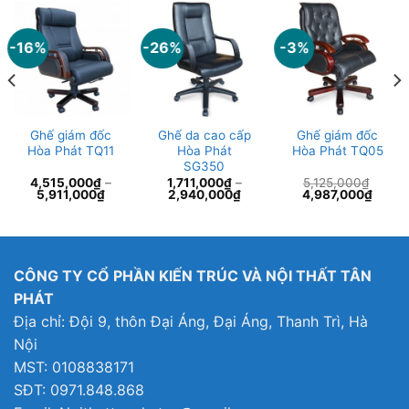
-16%
-26%
-3%
Ghế giám đốc
Ghế da cao cấp
Ghế giám đốc
Hòa Phát TQ11
Hòa Phát
Hòa Phát TQ05
SG350
4,515,000
₫
–
1,711,000
₫
–
5,125,000
₫
Giá
Giá
5,911,000
₫
2,940,000
₫
4,987,000
₫
gốc
hiện
là:
tại
5,125,000₫.
là:
7,000₫.
4,987
CÔNG TY CỔ PHẦN KIẾN TRÚC VÀ NỘI THẤT TÂN
PHÁT
Địa chỉ: Đội 9, thôn Đại Áng, Đại Áng, Thanh Trì, Hà
Nội
MST: 0108838171
SĐT: 0971.848.868