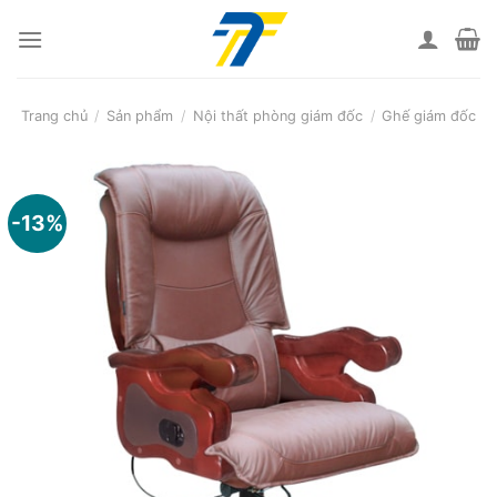
Skip
to
content
Trang chủ
/
Sản phẩm
/
Nội thất phòng giám đốc
/
Ghế giám đốc
-13%