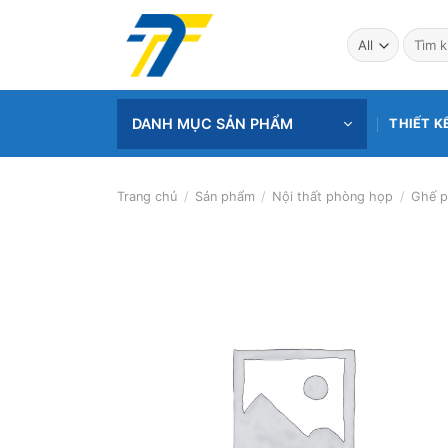
Skip
to
Tìm
kiếm:
content
DANH MỤC SẢN PHẨM
THIẾT K
Trang chủ
/
Sản phẩm
/
Nội thất phòng họp
/
Ghế p