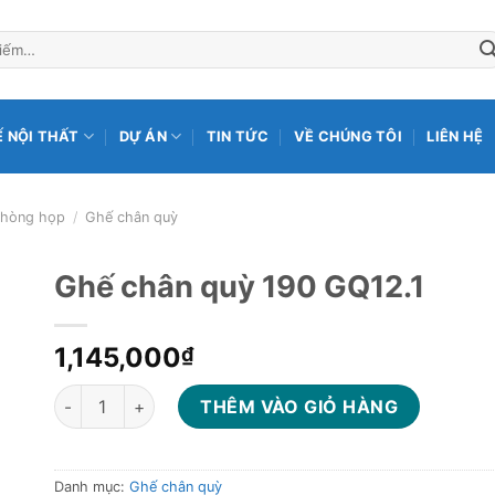
Ế NỘI THẤT
DỰ ÁN
TIN TỨC
VỀ CHÚNG TÔI
LIÊN HỆ
hòng họp
/
Ghế chân quỳ
Ghế chân quỳ 190 GQ12.1
1,145,000
₫
Ghế chân quỳ 190 GQ12.1 số lượng
THÊM VÀO GIỎ HÀNG
Danh mục:
Ghế chân quỳ