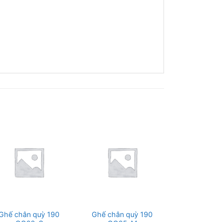
-25%
Ghế chân quỳ 190
Ghế chân quỳ 190
Ghế họp c