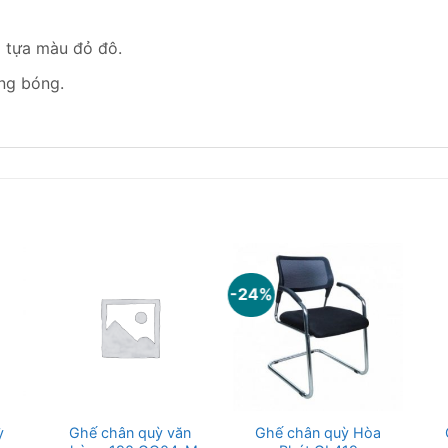
 tựa màu đỏ đô.
ng bóng.
-24%
ỳ
Ghế chân quỳ văn
Ghế chân quỳ Hòa