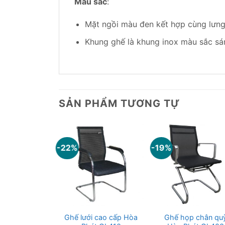
Màu sắc
:
Mặt ngồi màu đen kết hợp cùng lưng
Khung ghế là khung inox màu sắc sá
SẢN PHẨM TƯƠNG TỰ
-22%
-19%
òng họp Hòa
Ghế lưới cao cấp Hòa
Ghế họp chân qu