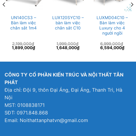
UN140CS3 –
LUX120SYC10 –
LUXMD04C10 –
Bàn làm việc
bàn làm việc
Bàn làm việc
chân sắt 1m4
chân sắt C10
Luxury cho 4
người ngồi
2,199,000
₫
1,999,000
₫
6,999,000
₫
Giá
Giá
Giá
Giá
Giá
Giá
1,899,000
₫
1,648,000
₫
6,594,000
₫
gốc
hiện
gốc
hiện
gốc
hiện
là:
tại
là:
tại
là:
tại
2,199,000₫.
là:
1,999,000₫.
là:
6,999,000₫.
là:
1,899,000₫.
1,648,000₫.
6,594
CÔNG TY CỔ PHẦN KIẾN TRÚC VÀ NỘI THẤT TÂN
PHÁT
Địa chỉ: Đội 9, thôn Đại Áng, Đại Áng, Thanh Trì, Hà
Nội
MST: 0108838171
SĐT: 0971.848.868
Email: Noithattanphatvn@gmail.com