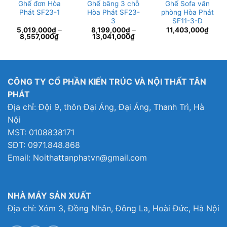
Ghế đơn Hòa
Ghế băng 3 chỗ
Ghế Sofa văn
Phát SF23-1
Hòa Phát SF23-
phòng Hòa Phát
3
SF11-3-D
5,019,000
₫
–
8,199,000
₫
–
11,403,000
₫
8,557,000
₫
13,041,000
₫
CÔNG TY CỔ PHẦN KIẾN TRÚC VÀ NỘI THẤT TÂN
PHÁT
Địa chỉ: Đội 9, thôn Đại Áng, Đại Áng, Thanh Trì, Hà
Nội
MST: 0108838171
SĐT: 0971.848.868
Email: Noithattanphatvn@gmail.com
NHÀ MÁY SẢN XUẤT
Địa chỉ: Xóm 3, Đồng Nhân, Đông La, Hoài Đức, Hà Nội