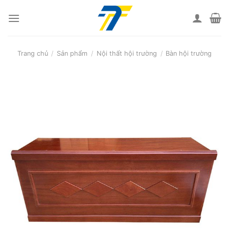
Skip
to
content
Trang chủ
/
Sản phẩm
/
Nội thất hội trường
/
Bàn hội trường