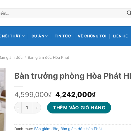
Ế NỘI THẤT
DỰ ÁN
TIN TỨC
VỀ CHÚNG TÔI
LIÊN HỆ
Bàn giám đốc
/
Bàn giám đốc Hòa Phát
Bàn trưởng phòng Hòa Phát 
Giá
Giá
4,599,000
4,242,000
₫
₫
gốc
hiện
Bàn trưởng phòng Hòa Phát HR160C1Y1 số lượng
là:
tại
THÊM VÀO GIỎ HÀNG
4,599,000₫.
là:
4,242,000
Danh mục:
Bàn giám đốc
,
Bàn giám đốc Hòa Phát