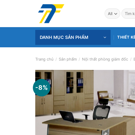
Skip
to
Tìm
kiếm:
content
DANH MỤC SẢN PHẨM
THIẾT K
Trang chủ
/
Sản phẩm
/
Nội thất phòng giám đốc
/
-8%