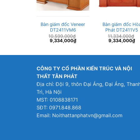
ám đốc Hòa
Bàn giám đốc Veneer
Bàn giám đốc Hò
 DT3012V8
DT2411VM6
Phát DT2411V5
24,000
₫
10,599,000
₫
11,334,000
₫
Giá
Giá
Giá
Giá
Gi
524,000
₫
9,334,000
₫
9,334,000
₫
hiện
gốc
hiện
gốc
hi
tại
là:
tại
là:
tại
24,000₫.
là:
10,599,000₫.
là:
11,334,000₫.
là:
13,524,000₫.
9,334,000₫.
9,
CÔNG TY CỔ PHẦN KIẾN TRÚC VÀ NỘI
THẤT TÂN PHÁT
Địa chỉ: Đội 9, thôn Đại Áng, Đại Áng, Than
Trì, Hà Nội
MST: 0108838171
SĐT: 0971.848.868
Email: Noithattanphatvn@gmail.com