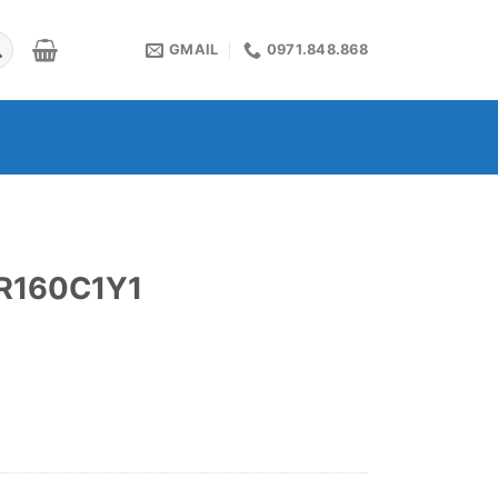
GMAIL
0971.848.868
HR160C1Y1
₫.