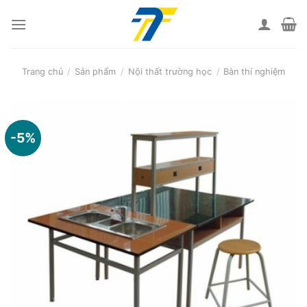
Skip
to
content
Trang chủ
/
Sản phẩm
/
Nội thất trường học
/
Bàn thí nghiệm
-5%