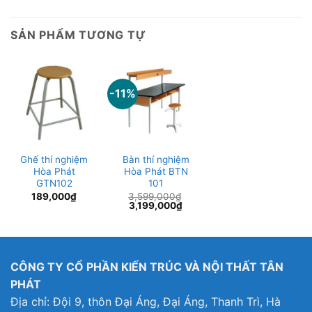
SẢN PHẨM TƯƠNG TỰ
-11%
Ghế thí nghiệm
Bàn thí nghiệm
Hòa Phát
Hòa Phát BTN
GTN102
101
189,000
₫
3,599,000
₫
Giá
Giá
3,199,000
₫
gốc
hiện
là:
tại
3,599,000₫.
là:
3,199,000₫.
CÔNG TY CỔ PHẦN KIẾN TRÚC VÀ NỘI THẤT TÂN
PHÁT
Địa chỉ: Đội 9, thôn Đại Áng, Đại Áng, Thanh Trì, Hà