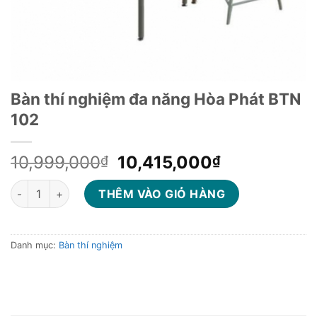
Bàn thí nghiệm đa năng Hòa Phát BTN
102
Giá
Giá
10,999,000
10,415,000
₫
₫
gốc
hiện
Bàn thí nghiệm đa năng Hòa Phát BTN 102 số lượng
là:
tại
THÊM VÀO GIỎ HÀNG
10,999,000₫.
là:
10,415,000
Danh mục:
Bàn thí nghiệm