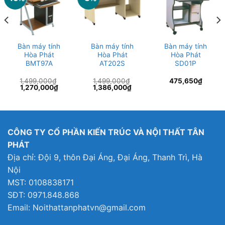
Bàn máy tính
Bàn máy tính
Bàn máy tính
Hòa Phát
Hòa Phát
Hòa Phát
BMT97A
AT202S
SD01P
1,499,000
₫
1,499,000
₫
475,650
₫
Giá
Giá
Giá
Giá
1,270,000
₫
1,386,000
₫
gốc
hiện
gốc
hiện
là:
tại
là:
tại
1,499,000₫.
là:
1,499,000₫.
là:
00₫.
1,270,000₫.
1,386,000₫.
CÔNG TY CỔ PHẦN KIẾN TRÚC VÀ NỘI THẤT TÂN
PHÁT
Địa chỉ: Đội 9, thôn Đại Áng, Đại Áng, Thanh Trì, Hà
Nội
MST: 0108838171
SĐT: 0971.848.868
Email: Noithattanphatvn@gmail.com