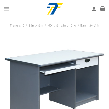
Skip
to
content
Trang chủ
/
Sản phẩm
/
Nội thất văn phòng
/
Bàn máy tính