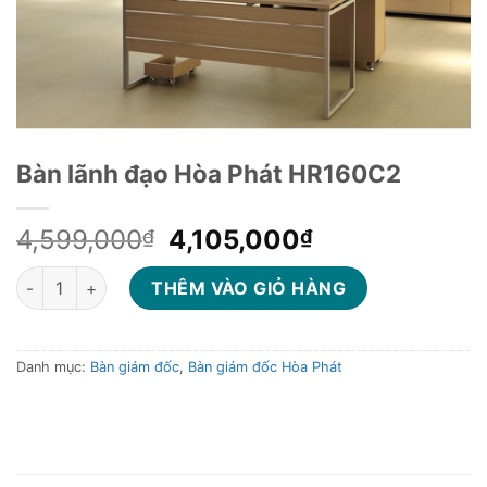
Bàn lãnh đạo Hòa Phát HR160C2
Giá
Giá
4,599,000
4,105,000
₫
₫
gốc
hiện
Bàn lãnh đạo Hòa Phát HR160C2 số lượng
là:
tại
THÊM VÀO GIỎ HÀNG
4,599,000₫.
là:
4,105,000₫.
Danh mục:
Bàn giám đốc
,
Bàn giám đốc Hòa Phát