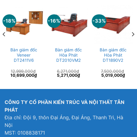
-18%
-16%
-33%
Bàn giám đốc
Bàn giám đốc
Bàn giám đốc
Veneer
Hòa Phát
Hòa Phát
DT2411V6
DT2010VM2
DT1890V2
12,999,000
₫
6,271,000
₫
7,500,000
₫
Giá
Giá
Giá
Giá
Giá
Giá
10,699,000
₫
5,271,000
₫
5,019,000
₫
gốc
hiện
gốc
hiện
gốc
hiện
là:
tại
là:
tại
là:
tại
12,999,000₫.
là:
6,271,000₫.
là:
7,500,000₫.
là:
10,699,000₫.
5,271,000₫.
5,019
CÔNG TY CỔ PHẦN KIẾN TRÚC VÀ NỘI THẤT TÂN
PHÁT
Địa chỉ: Đội 9, thôn Đại Áng, Đại Áng, Thanh Trì, Hà
Nội
MST: 0108838171