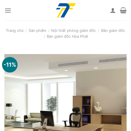
Skip
to
content
Trang chủ
/
Sản phẩm
/
Nội thất phòng giám đốc
/
Bàn giám đốc
/
Bàn giám đốc Hòa Phát
-11%