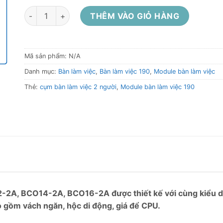
Module bàn làm việc cho 2 người BCO12-2A, BCO14-2A,
THÊM VÀO GIỎ HÀNG
Mã sản phẩm:
N/A
Danh mục:
Bàn làm việc
,
Bàn làm việc 190
,
Module bàn làm việc
Thẻ:
cụm bàn làm việc 2 người
,
Module bàn làm việc 190
-2A, BCO14-2A, BCO16-2A được thiết kế với cùng kiểu dán
 gồm vách ngăn, hộc di động, giá để CPU.