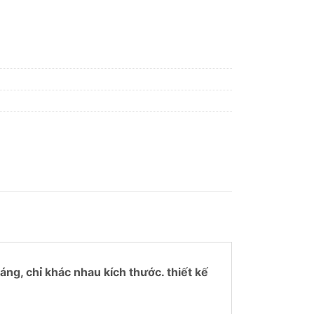
 BCO16-2A số lượng
g, chỉ khác nhau kích thước. thiết kế