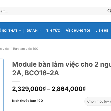
Ế NỘI THẤT
DỰ ÁN
TIN TỨC
VỀ CHÚNG TÔI
LIÊN HỆ
m việc
/
Bàn làm việc 190
Module bàn làm việc cho 2 n
2A, BCO16-2A
2,329,000
–
2,864,000
₫
₫
Kích thước bàn 190