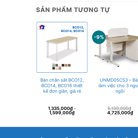
SẢN PHẨM TƯƠNG TỰ
-9%
CS3 – Bàn
Bàn chân sắt BCO12,
UNMD05CS3 – Bà
c 4 người có
BCO14, BCO16 thiết
làm việc cho 3 ngư
ch ngăn
kế đơn giản, giá rẻ
ngồi
99,000
₫
1,335,000
₫
–
5,199,000
₫
Giá
Giá
Gi
17,000
₫
1,599,000
₫
4,725,000
₫
hiện
gốc
hi
tại
là:
tại
99,000₫.
là:
5,199,000₫.
là:
5,817,000₫.
4,