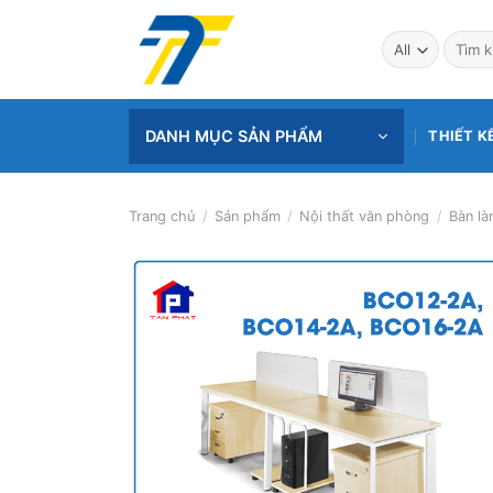
Skip
to
Tìm
kiếm:
content
DANH MỤC SẢN PHẨM
THIẾT K
Trang chủ
/
Sản phẩm
/
Nội thất văn phòng
/
Bàn là