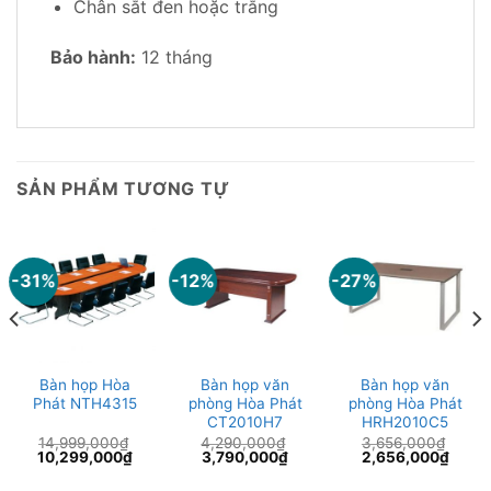
Chân sắt đen hoặc trắng
Bảo hành:
12 tháng
SẢN PHẨM TƯƠNG TỰ
-31%
-12%
-27%
Bàn họp Hòa
Bàn họp văn
Bàn họp văn
Phát NTH4315
phòng Hòa Phát
phòng Hòa Phát
CT2010H7
HRH2010C5
14,999,000
₫
4,290,000
₫
3,656,000
₫
Giá
Giá
Giá
Giá
Giá
Giá
10,299,000
₫
3,790,000
₫
2,656,000
₫
gốc
hiện
gốc
hiện
gốc
hiện
là:
tại
là:
tại
là:
tại