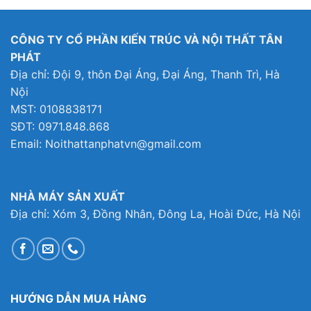
14,999,000₫.
là:
4,290,000₫.
là:
3,656,000₫.
là:
2,000₫.
10,299,000₫.
3,790,000₫.
2,656
CÔNG TY CỔ PHẦN KIẾN TRÚC VÀ NỘI THẤT TÂN
PHÁT
Địa chỉ: Đội 9, thôn Đại Áng, Đại Áng, Thanh Trì, Hà
Nội
MST: 0108838171
SĐT: 0971.848.868
Email: Noithattanphatvn@gmail.com
NHÀ MÁY SẢN XUẤT
Địa chỉ: Xóm 3, Đồng Nhân, Đông La, Hoài Đức, Hà Nội
HƯỚNG DẪN MUA HÀNG