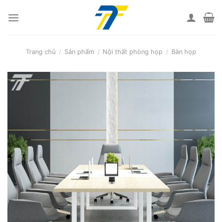
Skip
to
content
Trang chủ
/
Sản phẩm
/
Nội thất phòng họp
/
Bàn họp