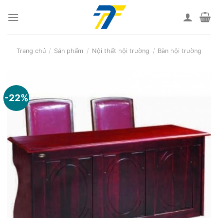
Skip
to
content
Trang chủ
/
Sản phẩm
/
Nội thất hội trường
/
Bàn hội trường
-22%