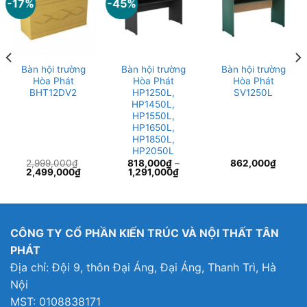
-17%
-45%
Bàn hội trường
Bàn hội trường
Bàn hội trường
Hòa Phát
Hòa Phát
Hòa Phát
BHT12DV2
HP1250L,
SV1250L
HP1450L,
HP1550L,
HP1650L,
HP1850L,
HP2050L
2,999,000
₫
818,000
₫
–
862,000
₫
Giá
Giá
2,499,000
₫
1,291,000
₫
gốc
hiện
là:
tại
2,999,000₫.
là:
2,499,000₫.
CÔNG TY CỔ PHẦN KIẾN TRÚC VÀ NỘI THẤT TÂN
PHÁT
Địa chỉ: Đội 9, thôn Đại Áng, Đại Áng, Thanh Trì, Hà
Nội
MST: 0108838171