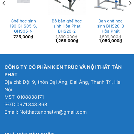
Ghế học sinh
Bộ bàn ghế học
Bàn ghế học
190 GHS05-S,
sinh Hòa Phát
sinh BHS20-3
GHS05-N
BHS20-2
Hòa Phát
725,000
₫
1,899,000
₫
1,599,000
₫
Giá
Giá
Giá
Giá
1,259,000
₫
1,050,000
₫
gốc
hiện
gốc
hiện
là:
tại
là:
tại
1,899,000₫.
là:
1,599,000₫.
là:
1,259,000₫.
1,050
CÔNG TY CỔ PHẦN KIẾN TRÚC VÀ NỘI THẤT TÂN
PHÁT
Địa chỉ: Đội 9, thôn Đại Áng, Đại Áng, Thanh Trì, Hà
Nội
MST: 0108838171
SĐT: 0971.848.868
Email: Noithattanphatvn@gmail.com