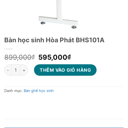
Bàn học sinh Hòa Phát BHS101A
Giá
Giá
899,000
595,000
₫
₫
gốc
hiện
Bàn học sinh Hòa Phát BHS101A số lượng
là:
tại
THÊM VÀO GIỎ HÀNG
899,000₫.
là:
595,000₫.
Danh mục:
Bàn ghế học sinh