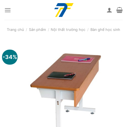
Skip
to
content
Trang chủ
/
Sản phẩm
/
Nội thất trường học
/
Bàn ghế học sinh
-34%