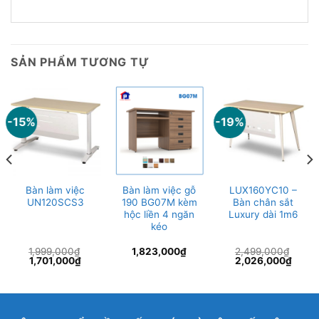
SẢN PHẨM TƯƠNG TỰ
-15%
-19%
Bàn làm việc
Bàn làm việc gỗ
LUX160YC10 –
UN120SCS3
190 BG07M kèm
Bàn chân sắt
hộc liền 4 ngăn
Luxury dài 1m6
kéo
1,999,000
₫
1,823,000
₫
2,499,000
₫
Giá
Giá
Giá
Giá
1,701,000
₫
2,026,000
₫
gốc
hiện
gốc
hiện
là:
tại
là:
tại
1,999,000₫.
là:
2,499,000₫.
là:
1,701,000₫.
2,026