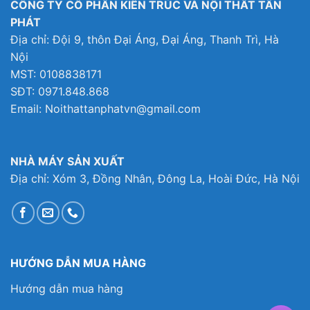
CÔNG TY CỔ PHẦN KIẾN TRÚC VÀ NỘI THẤT TÂN
PHÁT
Địa chỉ: Đội 9, thôn Đại Áng, Đại Áng, Thanh Trì, Hà
Nội
MST: 0108838171
SĐT: 0971.848.868
Email: Noithattanphatvn@gmail.com
NHÀ MÁY SẢN XUẤT
Địa chỉ: Xóm 3, Đồng Nhân, Đông La, Hoài Đức, Hà Nội
HƯỚNG DẪN MUA HÀNG
Hướng dẫn mua hàng