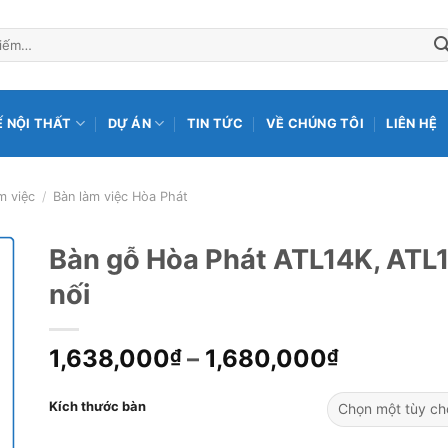
Ế NỘI THẤT
DỰ ÁN
TIN TỨC
VỀ CHÚNG TÔI
LIÊN HỆ
m việc
/
Bàn làm việc Hòa Phát
Bàn gỗ Hòa Phát ATL14K, ATL1
nối
1,638,000
–
1,680,000
₫
₫
Kích thước bàn