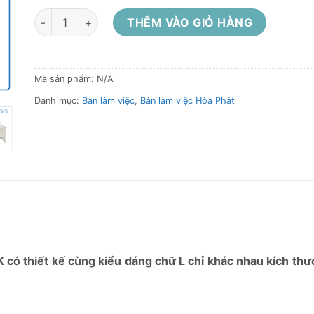
Bàn gỗ Hòa Phát ATL14K, ATL16K lượn phải, có khớp nối 
THÊM VÀO GIỎ HÀNG
Mã sản phẩm:
N/A
Danh mục:
Bàn làm việc
,
Bàn làm việc Hòa Phát
 có thiết kế cùng kiểu dáng chữ L chỉ khác nhau kích thư