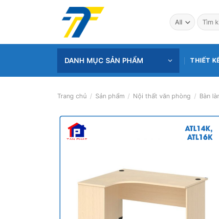
Skip
to
Tìm
kiếm:
content
DANH MỤC SẢN PHẨM
THIẾT K
Trang chủ
/
Sản phẩm
/
Nội thất văn phòng
/
Bàn là