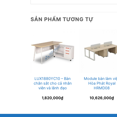
SẢN PHẨM TƯƠNG TỰ
LYC10 – Bàn
LUX1880YC10 – Bàn
Module bàn làm vi
t Luxury dài
chân sắt cho cả nhân
Hòa Phát Royal
1m4
viên và lãnh đạo
HRMD08
99,000
₫
1,820,000
₫
10,626,000
₫
Giá
14,000
₫
hiện
tại
9,000₫.
là:
2,814,000₫.