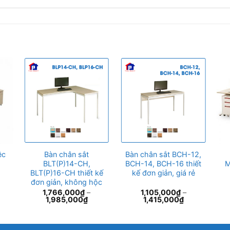
ệc
Bàn chân sắt
Bàn chân sắt BCH-12,
BLT(P)14-CH,
BCH-14, BCH-16 thiết
M
BLT(P)16-CH thiết kế
kế đơn giản, giá rẻ
đơn giản, không hộc
1,766,000
₫
–
1,105,000
₫
–
1,985,000
₫
1,415,000
₫