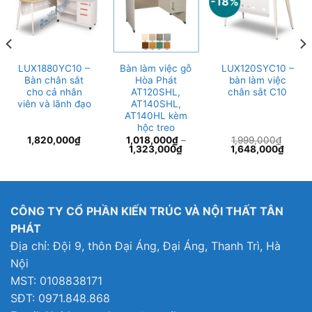
-18%
LUX1880YC10 –
Bàn làm việc gỗ
LUX120SYC10 –
Bàn chân sắt
Hòa Phát
bàn làm việc
cho cả nhân
AT120SHL,
chân sắt C10
viên và lãnh đạo
AT140SHL,
AT140HL kèm
hộc treo
1,820,000
₫
1,018,000
₫
–
1,999,000
₫
Giá
Giá
1,323,000
₫
1,648,000
₫
gốc
hiện
là:
tại
1,999,000₫.
là:
7,000₫.
1,648
CÔNG TY CỔ PHẦN KIẾN TRÚC VÀ NỘI THẤT TÂN
PHÁT
Địa chỉ: Đội 9, thôn Đại Áng, Đại Áng, Thanh Trì, Hà
Nội
MST: 0108838171
SĐT: 0971.848.868