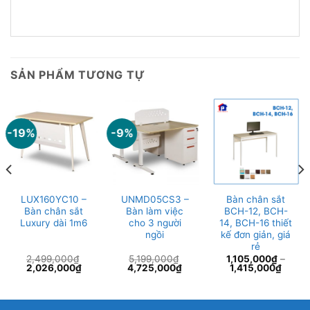
SẢN PHẨM TƯƠNG TỰ
-19%
-9%
LUX160YC10 –
UNMD05CS3 –
Bàn chân sắt
Bàn chân sắt
Bàn làm việc
BCH-12, BCH-
Luxury dài 1m6
cho 3 người
14, BCH-16 thiết
ngồi
kế đơn giản, giá
rẻ
2,499,000
₫
5,199,000
₫
1,105,000
₫
–
Giá
Giá
Giá
Giá
2,026,000
₫
4,725,000
₫
1,415,000
₫
gốc
hiện
gốc
hiện
là:
tại
là:
tại
2,499,000₫.
là:
5,199,000₫.
là:
7,000₫.
2,026,000₫.
4,725,000₫.