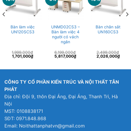
Bàn làm việc
UNMD02CS3 –
Bàn chân sắt
UN120SCS3
Bàn làm việc 4
UN160CS3
người có vách
ngăn
1,999,000
₫
6,199,000
₫
2,499,000
₫
Giá
Giá
Giá
Giá
Giá
Giá
1,701,000
₫
5,817,000
₫
2,026,000
₫
gốc
hiện
gốc
hiện
gốc
hiện
là:
tại
là:
tại
là:
tại
1,999,000₫.
là:
6,199,000₫.
là:
2,499,000₫.
là:
4,000₫.
1,701,000₫.
5,817,000₫.
2,026
CÔNG TY CỔ PHẦN KIẾN TRÚC VÀ NỘI THẤT TÂN
PHÁT
Địa chỉ: Đội 9, thôn Đại Áng, Đại Áng, Thanh Trì, Hà
Nội
MST: 0108838171
SĐT: 0971.848.868
Email: Noithattanphatvn@gmail.com