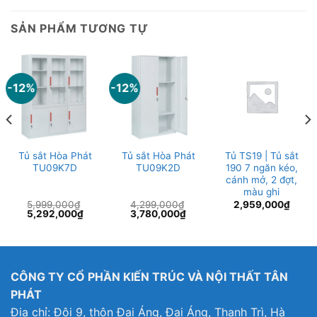
SẢN PHẨM TƯƠNG TỰ
-12%
-12%
Tủ sắt Hòa Phát
Tủ sắt Hòa Phát
Tủ TS19 | Tủ sắt
TU09K7D
TU09K2D
190 7 ngăn kéo,
cánh mở, 2 đợt,
màu ghi
5,999,000
₫
4,299,000
₫
2,959,000
₫
Giá
Giá
Giá
Giá
5,292,000
₫
3,780,000
₫
gốc
hiện
gốc
hiện
là:
tại
là:
tại
5,999,000₫.
là:
4,299,000₫.
là:
5,292,000₫.
3,780,000₫.
CÔNG TY CỔ PHẦN KIẾN TRÚC VÀ NỘI THẤT TÂN
PHÁT
Địa chỉ: Đội 9, thôn Đại Áng, Đại Áng, Thanh Trì, Hà