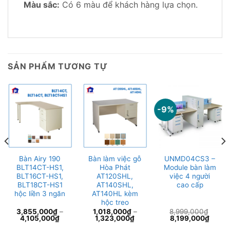
Màu sắc:
Có 6 màu để khách hàng lựa chọn.
SẢN PHẨM TƯƠNG TỰ
-9%
Bàn Airy 190
Bàn làm việc gỗ
UNMD04CS3 –
BLT14CT-HS1,
Hòa Phát
Module bàn làm
BLT16CT-HS1,
AT120SHL,
việc 4 người
BLT18CT-HS1
AT140SHL,
cao cấp
hộc liền 3 ngăn
AT140HL kèm
hộc treo
3,855,000
₫
–
1,018,000
₫
–
8,999,000
₫
Giá
Giá
4,105,000
₫
1,323,000
₫
8,199,000
₫
gốc
hiện