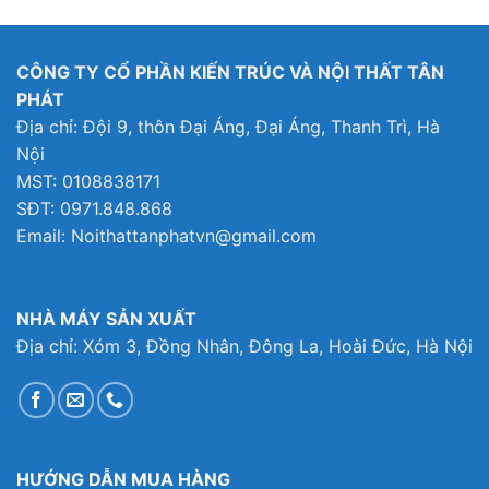
là:
tại
8,999,000₫.
là:
8,000₫.
8,199
CÔNG TY CỔ PHẦN KIẾN TRÚC VÀ NỘI THẤT TÂN
PHÁT
Địa chỉ: Đội 9, thôn Đại Áng, Đại Áng, Thanh Trì, Hà
Nội
MST: 0108838171
SĐT: 0971.848.868
Email: Noithattanphatvn@gmail.com
NHÀ MÁY SẢN XUẤT
Địa chỉ: Xóm 3, Đồng Nhân, Đông La, Hoài Đức, Hà Nội
HƯỚNG DẪN MUA HÀNG