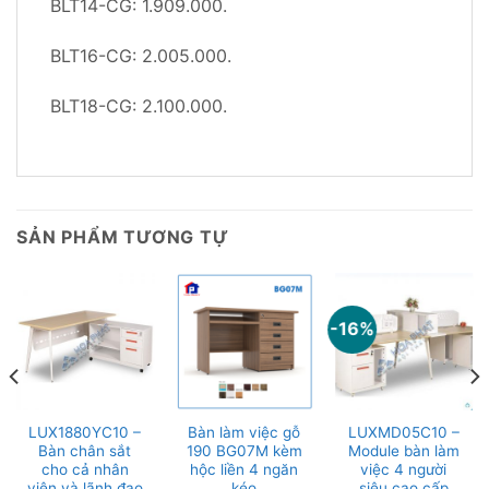
BLT14-CG: 1.909.000.
BLT16-CG: 2.005.000.
BLT18-CG: 2.100.000.
SẢN PHẨM TƯƠNG TỰ
-16%
LUX1880YC10 –
Bàn làm việc gỗ
LUXMD05C10 –
Bàn chân sắt
190 BG07M kèm
Module bàn làm
cho cả nhân
hộc liền 4 ngăn
việc 4 người
viên và lãnh đạo
kéo
siêu cao cấp