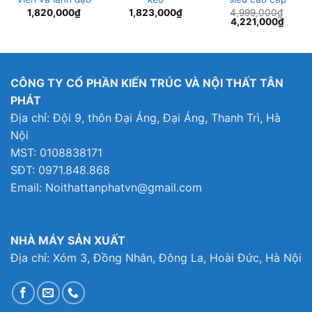
1,820,000
₫
1,823,000
₫
4,999,000
₫
Giá
Giá
4,221,000
₫
gốc
hiện
là:
tại
4,999,000₫.
là:
94,000₫.
4,221
CÔNG TY CỔ PHẦN KIẾN TRÚC VÀ NỘI THẤT TÂN
PHÁT
Địa chỉ: Đội 9, thôn Đại Áng, Đại Áng, Thanh Trì, Hà
Nội
MST: 0108838171
SĐT: 0971.848.868
Email: Noithattanphatvn@gmail.com
NHÀ MÁY SẢN XUẤT
Địa chỉ: Xóm 3, Đồng Nhân, Đông La, Hoài Đức, Hà Nội